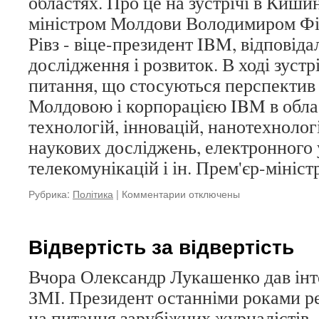
областях. Про це на зустрічі в Кишин
міністром Молдови Володимиром Фі
Рівз - віце-президент IBM, відповіда
дослідження і розвиток. В ході зуст
питання, що стосуються перспектив 
Молдовою і корпорацією IBM в обла
технологій, інновацій, нанотехнолог
наукових досліджень, електронного 
телекомунікацій і ін. Прем'єр-мініс
Рубрика:
Політика
|
Комментарии
к
отключены
записи
IBM
підпише
Відвертість за відвертість
з
урядом
Вчора Олександр Лукашенко дав інт
Молдови
ЗМІ. Президент останніми роками ре
угоду
про
на питання зарубіжних журналістів.