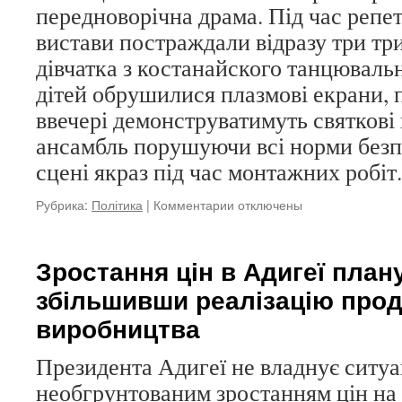
передноворічна драма. Під час репет
вистави постраждали відразу три тр
дівчатка з костанайского танцюваль
дітей обрушилися плазмові екрани, п
ввечері демонструватимуть святкові
ансамбль порушуючи всі норми безп
сцені якраз під час монтажних робіт
Рубрика:
Політика
|
Комментарии
к
отключены
записи
Передноворічна
драма
Зростання цін в Адигеї план
в
збільшивши реалізацію прод
столиці
виробництва
Президента Адигеї не владнує ситуа
необгрунтованим зростанням цін на