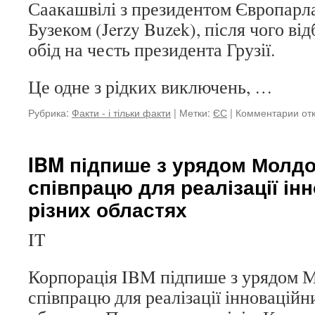
Саакашвілі з президентом Європарл
Бузеком (Jerzy Buzek), після чого ві
обід на честь президента Грузії.
Це одне з рідких виключень, …
Рубрика:
Факти - і тільки факти
|
Метки:
ЄС
|
Комментарии
к
от
зап
Саа
от
IBM підпише з урядом Молдо
осо
співпрацю для реалізації інн
за
від
різних областях
Єв
–
IT
пре
сл
Корпорація IBM підпише з урядом М
співпрацю для реалізації інноваційни