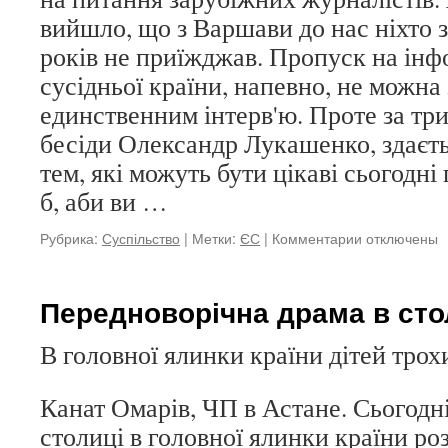
співпрацю
вийшло, що з Варшави до нас ніхто з
для
реалізації
років не приїжджав. Пропуск на інф
інноваційних
сусідньої країни, напевно, не можн
ідей
в
единственним інтерв'ю. Проте за тр
різних
бесіди Олександр Лукашенко, здаєть
областях
тем, які можуть бути цікаві сьогодні
б, аби ви …
Рубрика:
Суспільство
|
Метки:
ЄС
|
Комментарии
к
отключены
записи
Відвертість
за
Передноворічна драма в сто
відвертість
В головної ялинки країни дітей трох
Канат Омарів, ЧП в Астане. Сьогодні
столиці в головної ялинки країни ро