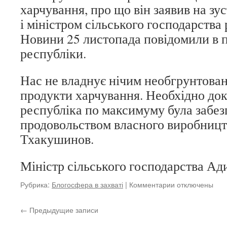
харчування, про що він заявив на зус
і міністром сільського господарства
Новини 25 листопада повідомили в 
республіки.
Нас не владнує нічим необгрунтован
продукти харчування. Необхідно докл
республіка по максимуму була забез
продовольством власного виробництв
Тхакушинов.
Міністр сільського господарства А
Рубрика:
Блогосфера в захваті
|
Комментарии
к
отключены
записи
Зростання
←
Предыдущие записи
цін
в