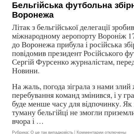
Бельгійська футбольна збір
Воронежа
Літак з бельгійської делегації зроби
міжнародному аеропорту Вороніж 17
до Воронежа прибула і російська збі
повідомив президент Російського ф
Сергій Фурсенко журналістам, пере
Новини.
На жаль, погода зіграла з нами злий 
перебування команд змінився, і у гра
буде менше часу для відпочинку. Як в
туману бельгійці не змогли приземл
вчора і …
Рубрика:
О це так випадковість
|
Комментарии
к
отключены