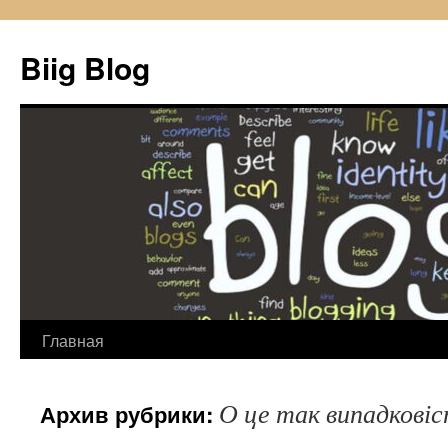
Biig Blog
Главная
Перейти
к
О це так випадкові
Архив рубрики:
содержимому