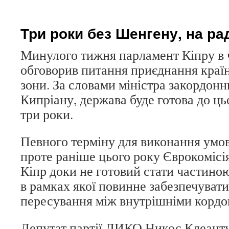
записи
Засоби
з
Три роки без Шенгену, на ра
Фонду
ЖКХ
Минулого тижня парламент Кіпру в 
в
обговорив питання приєднання краї
південній
столиці
зони. За словами міністра закордон
Псковської
Кипріану, держава буде готова до ць
області
освоєні
три роки.
на
20%
Певного терміну для виконання умов
проте раніше цього року Єврокомісія
Кіпр доки не готовий стати частино
в рамках якої повинне забезпечувати
пересування між внутрішніми кордо
Депутат партії ДИКО Никос Клеант