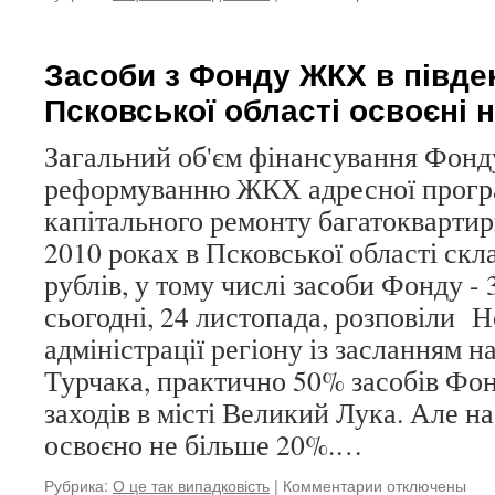
записи
Бельгійська
футбольна
Засоби з Фонду ЖКХ в півден
збірна
Псковської області освоєні 
прибула
до
Воронежа
Загальний об'єм фінансування Фонд
реформуванню ЖКХ адресної прогр
капітального ремонту багатоквартир
2010 роках в Псковської області скл
рублів, у тому числі засоби Фонду - 
сьогодні, 24 листопада, розповіли 
адміністрації регіону із засланням 
Турчака, практично 50% засобів Фо
заходів в місті Великий Лука. Але н
освоєно не більше 20%.…
Рубрика:
О це так випадковість
|
Комментарии
к
отключены