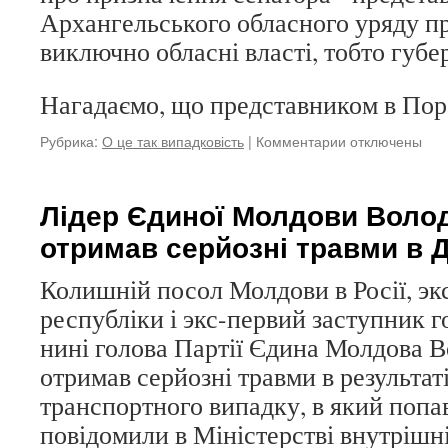
Архангельського обласного уряду п
виключно обласні власті, тобто губе
Нагадаємо, що представником в Пор
Рубрика:
О це так випадковість
|
Комментарии
к
отключены
записи
Віднині
депутати
Лідер Єдиної Молдови Воло
не
отримав серйозні травми в 
затверджувати
представника
уряду
Колишній посол Молдови в Росії, э
Архангельської
республіки і экс-первий заступник г
області
нині голова Партії Єдина Молдова 
в
Пораді
отримав серйозні травми в результат
Федерації
транспортного випадку, в який попав
повідомили в Міністерстві внутрішн