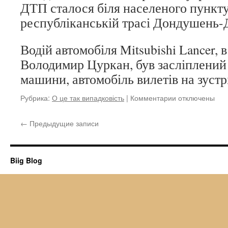
ДТП сталося біля населеного пункту
республіканській трасі Дондушень-
Водій автомобіля Mitsubishi Lancer, в
Володимир Цуркан, був засліплений
машини, автомобіль вилетів на зуст
Рубрика:
О це так випадковість
|
Комментарии
к
отключены
записи
Лідер
←
Предыдущие записи
Єдиної
Молдови
Володимир
Цуркан
Biig Blog
отримав
серйозні
травми
в
ДТП