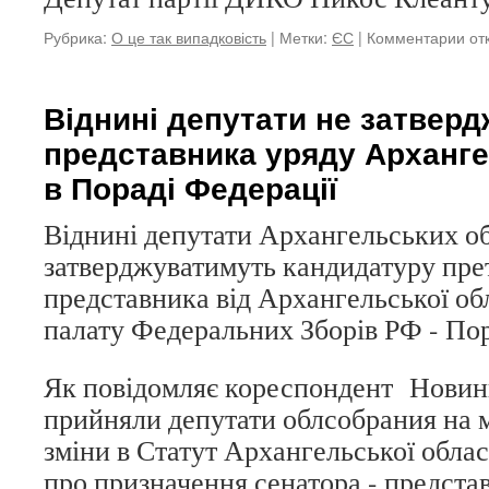
Рубрика:
О це так випадковість
|
Метки:
ЄС
|
Комментарии
к
от
за
Тр
ро
Віднині депутати не затвер
без
представника уряду Арханге
Ше
на
в Пораді Федерації
рад
ту
Віднині депутати Архангельських об
затверджуватимуть кандидатуру пре
представника від Архангельської об
палату Федеральних Зборів РФ - Пор
Як повідомляє кореспондент Новини
прийняли депутати облсобрания на м
зміни в Статут Архангельської облас
про призначення сенатора - предста