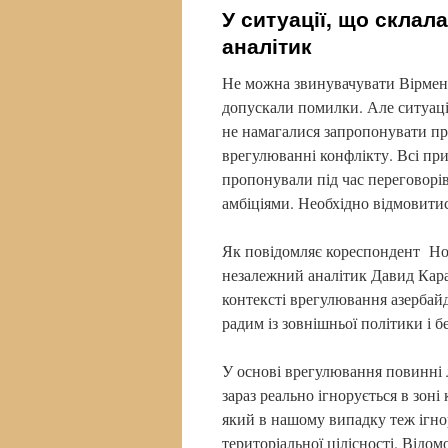
У ситуації, що склал
аналітик
Не можна звинувачувати Вірменію
допускали помилки. Але ситуація
не намагалися запропонувати про
врегулюванні конфлікту. Всі прий
пропонували під час переговорів
амбіціями. Необхідно відмовитис
Як повідомляє кореспондент Нов
незалежний аналітик Давид Караб
контексті врегулювання азербай
радим із зовнішньої політики і 
У основі врегулювання повинні
зараз реально ігнорується в зоні
який в нашому випадку теж ігнор
територіальної цілісності. Відо