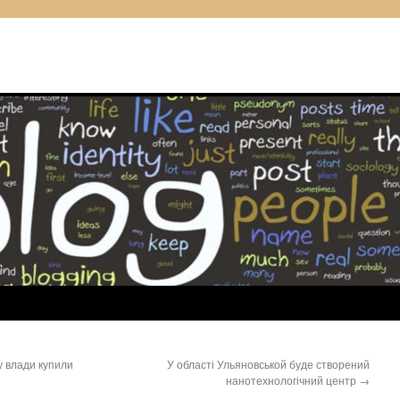
у влади купили
У області Ульяновськой буде створений
нанотехнологічний центр
→