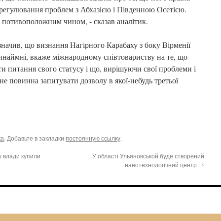
врегулювання проблем з Абхазією і Південною Осетією.
потивоположним чином, - сказав аналітик.
начив, що визнання Нагірного Карабаху з боку Вірменії
инаймні, вкаже міжнародному співтовариству на те, що
и питання свого статусу і що, вирішуючи свої проблеми і
е повинна запитувати дозволу в якої-небудь третьої
ка
. Добавьте в закладки
постоянную ссылку
.
у влади купили
У області Ульяновськой буде створений
нанотехнологічний центр
→