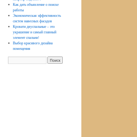
Как дать объявление о поиске
работы
Экономическая эффективность
систем навесных фасадов
Кровати двуспальные – это
украшение и самый главный
элемент спальни!
Выбор красивого дизайна
помещения