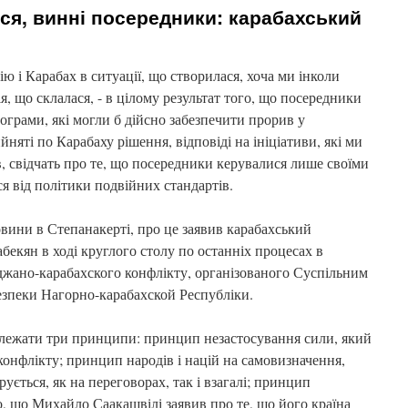
ася, винні посередники: карабахський
 і Карабах в ситуації, що створилася, хоча ми інколи
, що склалася, - в цілому результат того, що посередники
грами, які могли б дійсно забезпечити прорив у
няті по Карабаху рішення, відповіді на ініціативи, які ми
, свідчать про те, що посередники керувалися лише своїми
я від політики подвійних стандартів.
ини в Степанакерті, про це заявив карабахський
екян в ході круглого столу по останніх процесах в
джано-карабахского конфлікту, організованого Суспільним
безпеки Нагорно-карабахской Республіки.
 лежати три принципи: принцип незастосування сили, який
 конфлікту; принцип народів і націй на самовизначення,
ується, як на переговорах, так і взагалі; принцип
мо, що Михайло Саакашвілі заявив про те, що його країна