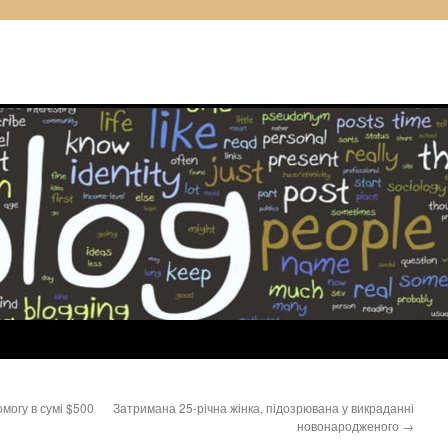
могу в сумі $500
Затримана 25-річна жінка, підозрювана у викраданні
новонародженого
→