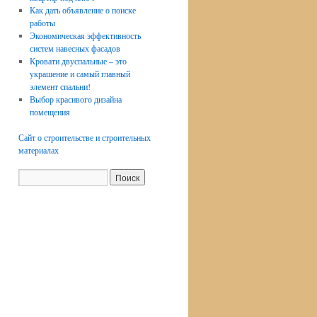
Как дать объявление о поиске
работы
Экономическая эффективность
систем навесных фасадов
Кровати двуспальные – это
украшение и самый главный
элемент спальни!
Выбор красивого дизайна
помещения
Сайт о строительстве и строительных
материалах