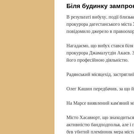
Біля будинку зампро
В результаті вибуху, події близь
прокурора дагестанського міста
повідомило джерело в правоохо
Нагадаємо, що вибух стався біл
прокурора Джамалутдін Акаєв. З
його професійною діяльністю.
Радянський місяцехід, застрягл
Олег Кашин передбачив, за що 
На Марсе виявлений кам'яний м
Місто Хасавюрт, що знаходиться
активністю бандподполья, але і 
був убитий племінник мера міст