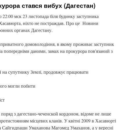
курора стався вибух (Дагестан)
ко 22:00 мск 23 листопада біля будинку заступника
 Хасавюрта, ніхто не постраждав. Про це Новини
ронних органах Дагестану.
я приватного домоволодіння, в якому проживає заступник
а попередніми даними, замах на прокурора пов'язаний з
ий на супутнику Землі, продовжує працювати
його могли побити
іст
 поряд з дагестано-чеченской кордоном, відоме не лише
протистоянням місцевих кланів. У квітні 2009 в Хасавюрті
а Сайгидпаши Умаханова Магомед Умаханов, а у вересні