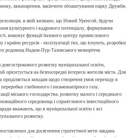
очинку, аквапарення, закінчити облаштування парку Дружби.
резолюція, в якій визнано, що Новий Уренгой, будучи
ання культурного і кадрового потенціалу, формування
ності, виконує функції базового центру промислового
у і країни ресурсів - експлуатації тих, що існують, розробки
них родовищ Надим-Пур-Тазовського межиріччя.
я довгострокового розвитку муніципальної освіти,
ой орієнтується на безпосередні інтереси жителів міста. Для
а приділяється заходам щодо створення умов переходу в
 переробки глибинного і низьконапірного газу,
зації міського господарства, розвитку малого і середнього
новаційного середовища і сприятливого інвестиційного
ради вважають, що в муніципальної освіти є всі
тупального розвитку.
 поставлених для досягнення стратегічної мети завдань