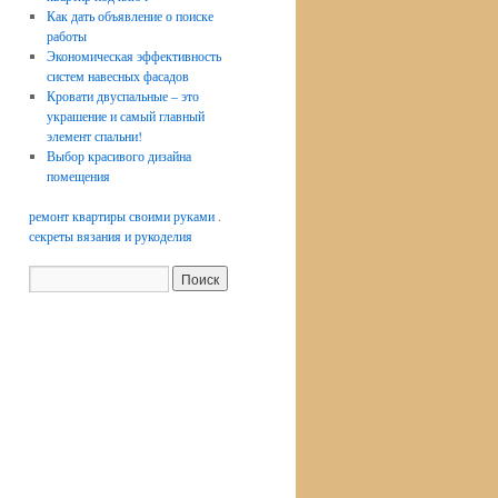
Как дать объявление о поиске
работы
Экономическая эффективность
систем навесных фасадов
Кровати двуспальные – это
украшение и самый главный
элемент спальни!
Выбор красивого дизайна
помещения
ремонт квартиры своими руками
.
секреты вязания и рукоделия