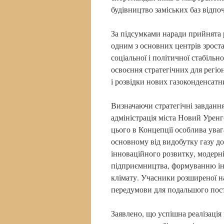
будівництво заміських баз відп
За підсумками наради прийнята 
одним з основних центрів зрост
соціальної і політичної стабіль
освоєння стратегічних для регіон
і розвідки нових газоконденсат
Визначаючи стратегічні завданн
адміністрація міста Новий Уренг
цього в Концепції особлива уваг
основному від видобутку газу до
інноваційного розвитку, модерні
підприємництва, формуванню ін
клімату. Учасники розширеної на
передумови для подальшого пос
Заявлено, що успішна реалізація