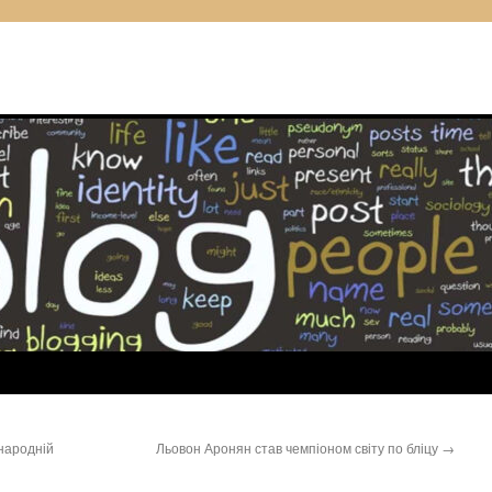
народній
Льовон Аронян став чемпіоном світу по бліцу
→