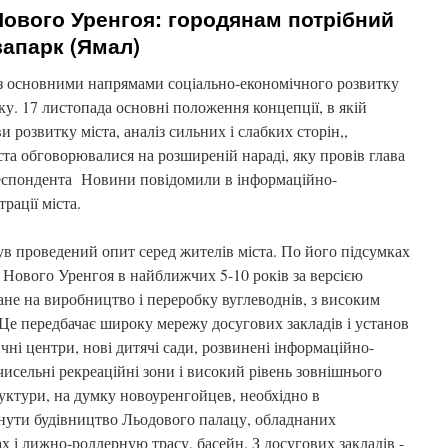
Нового Уренгоя: городянам потрібний
вапарк (Ямал)
з основними напрямами соціально-економічного розвитку
ку. 17 листопада основні положення концепції, в якій
и розвитку міста, аналіз сильних і слабких сторін,,
та обговорювалися на розширеній нараді, яку провів глава
ореспондента Новини повідомили в інформаційно-
рації міста.
ув проведений опит серед жителів міста. По його підсумках
Нового Уренгоя в найближчих 5-10 років за версією
ване на виробництво і переробку вуглеводнів, з високим
Це передбачає широку мережу досугових закладів і установ
чні центри, нові дитячі сади, розвинені інформаційно-
очисельні рекреаційні зони і високий рівень зовнішнього
руктури, на думку новоуренгойцев, необхідно в
нути будівництво Льодового палацу, обладнаних
 і лижно-роллерную трасу, басейн. З досугових закладів -