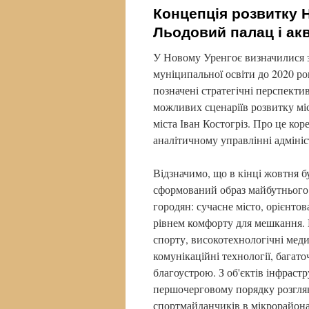
Концепція розвитку 
Льодовий палац і ак
У Новому Уренгоє визначилися 
муніципальної освіти до 2020 ро
позначені стратегічні перспектив
можливих сценаріїв розвитку міс
міста Іван Костогріз. Про це к
аналітичному управлінні адмініст
Відзначимо, що в кінці жовтня б
сформований образ майбутнього 
городян: сучасне місто, орієнто
рівнем комфорту для мешкання. 
спорту, високотехнологічні меди
комунікаційні технології, багат
благоустрою. З об'єктів інфраст
першочерговому порядку розгля
спортмайданчиків в мікрорайонах