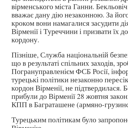
вірменського міста Ганни. Бекльовіч
вважає дану дію незаконною. За його
кроком вони намагалися засудити ді
Вірменії і Туреччини і призвати їх д
кордону.
Пізніше, Служба національній безпец
що в результаті спільних заходів, зр
Погрануправленієм ФСБ Росії, інфор
турецькі політики незаконно перес
кордон Вірменії, не підтвердилася. Б
прибули до Вірменії 28 жовтня зако
КПП в Баграташене (армяно-грузинс
Турецьким політикам було запропо
Вірменію.