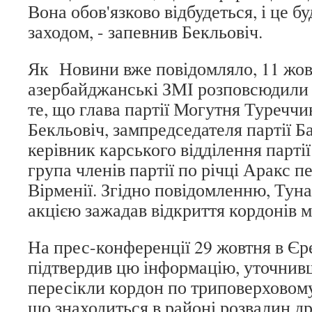
Вона обов'язково відбудеться, і це 
заходом, - запевнив Бекльовіч.
Як Новини вже повідомляло, 11 жовт
азербайджанські ЗМІ розповсюдили
те, що глава партії Могутня Туречч
Бекльовіч, зампредседателя партії Б
керівник карського відділення парті
група членів партії по річці Аракс 
Вірменії. Згідно повідомленню, Тун
акцією зажадав відкриття кордонів 
На прес-конференції 29 жовтня в Єре
підтвердив цю інформацію, уточнив
пересікли кордон по триповерховом
що знаходиться в районі розвалин д