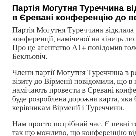
Партія Могутня Туреччина в
в Єревані конференцію до в
Партія Могутня Туреччина відклала
конференції, наміченої на кінець ли
Про це агентство А1+ повідомив гол
Бекльовіч.
Члени партії Могутня Туреччина в р
візиту до Вірменії повідомили, що в 
намічають провести в Єревані конфер
буде розроблена дорожня карта, яка 
керівникам Вірменії і Туреччини.
Нам просто потрібний час. Є певні т
так що можливо, що конференцію ві