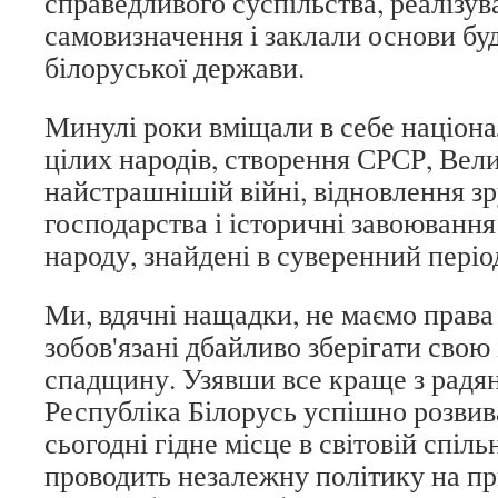
справедливого суспільства, реалізув
самовизначення і заклали основи бу
білоруської держави.
Минулі роки вміщали в себе націон
цілих народів, створення СРСР, Вел
найстрашнішій війні, відновлення з
господарства і історичні завоювання
народу, знайдені в суверенний періо
Ми, вдячні нащадки, не маємо права
зобов'язані дбайливо зберігати свою
спадщину. Узявши все краще з радян
Республіка Білорусь успішно розвив
сьогодні гідне місце в світовій спіль
проводить незалежну політику на п