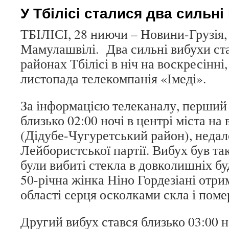
У Тбілісі сталися два сильн
ТБІЛІСІ, 28 ниючи – Новини-Грузія
Мамулашвілі. Два сильні вибухи ста
районах Тбілісі в ніч на воскресінні
листопада телекомпанія «Імеді».
За інформацією телеканалу, перший 
близько 02:00 ночі в центрі міста н
(Дідубе-Чугуретський район), недал
Лейбористської партії. Вибух був т
були вибиті стекла в довколишніх бу
50-річна жінка Ніно Гордезіані отр
області серця осколками скла і помер
Другий вибух стався близько 03:00 но