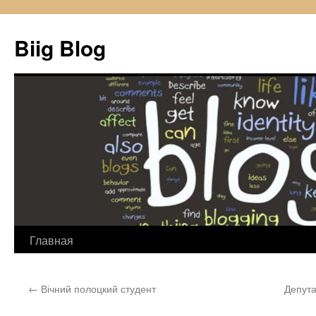
Biig Blog
Главная
Перейти
к
←
Вічний полоцкий студент
Депута
содержимому