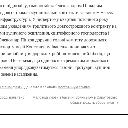
ого підрозділу, главою міста Олександром Пінковим
а довгострокові муніципальні контракти за змістом мереж
 інфраструктури. У четвертому кварталі поточного року
ьшим укладенням трилітнього довгострокового контракту на
еми вуличного освітлення, світлофорного господарства і
 Олександр Пінков доручив голові комітету дорожнього
нспорту мерії Константіну Іваненко починаючи з
при виробництві дорожніх робіт комплексний підхід, що
строю. Це означає, що одночасно з ремонтом дорожнього
каменя упорядковуватимуться газони, тротуари, зупинні
 зелені насадження.
 і тільки факти
. Добавьте в закладки
постоянную ссылку
.
городі виявлено
Маловоді умови в басейні Волжськом в Саратовської
області можуть зберегтися
→