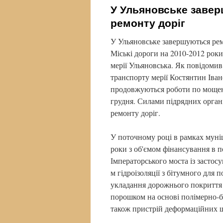
У Ульяновське завер
ремонту доріг
У Ульяновське завершуються рем
Міські дороги на 2010-2012 рок
мерії Ульяновська. Як повідомив
транспорту мерії Костянтин Іване
продовжуються роботи по мощенн
грудня. Силами підрядних органі
ремонту доріг.
У поточному році в рамках муні
роки з об'ємом фінансування в 
Імператорського моста із застос
м гідроізоляції з бітумного для 
укладання дорожнього покриття 
порошком на основі полімерно-бі
також пристрій деформаційних ш