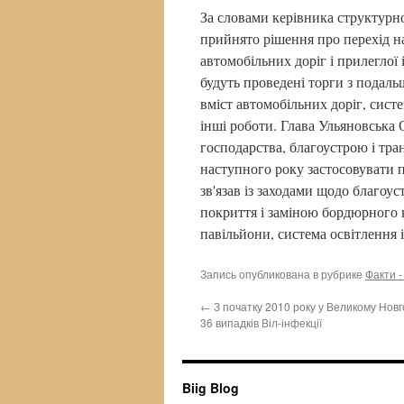
За словами керівника структурн
прийнято рішення про перехід н
автомобільних доріг і прилеглої
будуть проведені торги з подал
вміст автомобільних доріг, сист
інші роботи. Глава Ульяновська
господарства, благоустрою і тра
наступного року застосовувати 
зв'язав із заходами щодо благоу
покриття і заміною бордюрного 
павільйони, система освітлення і
Запись опубликована в рубрике
Факти -
←
З початку 2010 року у Великому Нов
36 випадків Віл-інфекції
Biig Blog