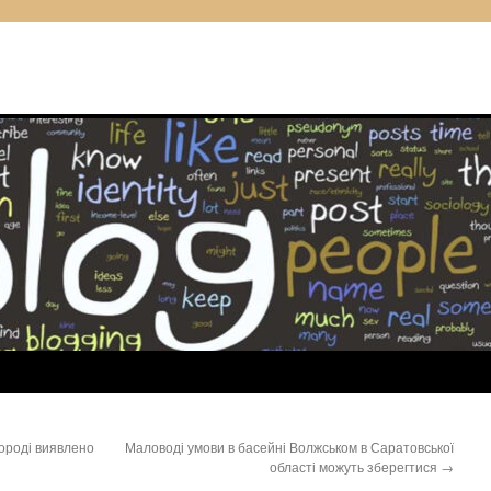
городі виявлено
Маловоді умови в басейні Волжськом в Саратовської
області можуть зберегтися
→