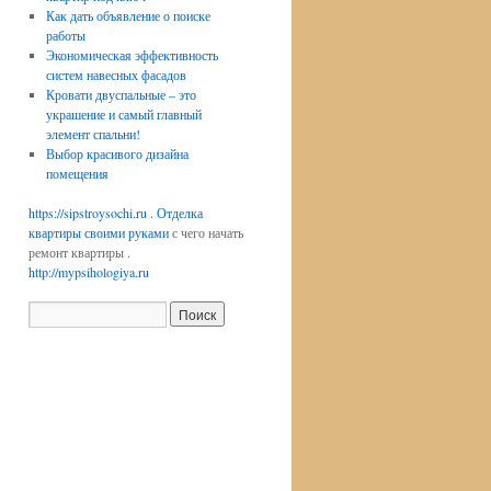
Как дать объявление о поиске
работы
Экономическая эффективность
систем навесных фасадов
Кровати двуспальные – это
украшение и самый главный
элемент спальни!
Выбор красивого дизайна
помещения
https://sipstroysochi.ru
.
Отделка
квартиры своими руками
с чего начать
ремонт квартиры .
http://mypsihologiya.ru