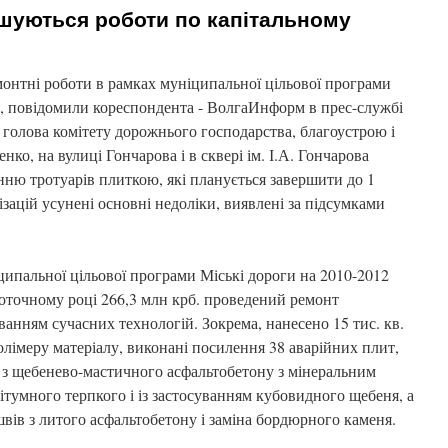
шуються роботи по капітальному
онтні роботи в рамках муніципальної цільової програми
и, повідомили кореспондента - ВолгаИнформ в прес-службі
 голова комітету дорожнього господарства, благоустрою і
нко, на вулиці Гончарова і в сквері ім. І.А. Гончарова
ю тротуарів плиткою, які планується завершити до 1
зацій усунені основні недоліки, виявлені за підсумками
ципальної цільової програми Міські дороги на 2010-2012
поточному році 266,3 млн крб. проведений ремонт
уванням сучасних технологій. Зокрема, нанесено 15 тис. кв.
полімеру матеріалу, виконані посилення 38 аварійних плит,
з щебенево-мастичного асфальтобетону з мінеральним
тумного терпкого і із застосуванням кубовидного щебеня, а
вів з литого асфальтобетону і заміна бордюрного каменя.